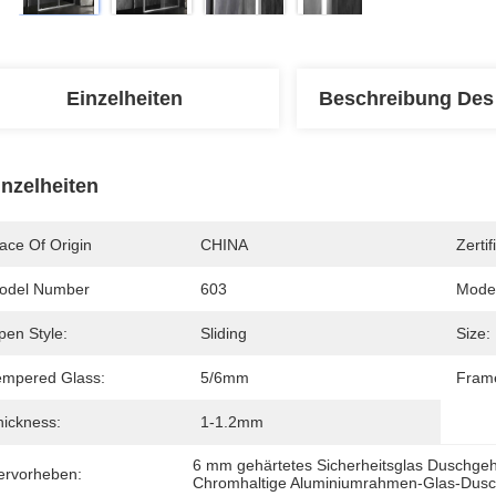
Einzelheiten
Beschreibung Des
inzelheiten
ace Of Origin
CHINA
Zertif
odel Number
603
Model
pen Style:
Sliding
Size:
empered Glass:
5/6mm
Fram
hickness:
1-1.2mm
6 mm gehärtetes Sicherheitsglas Duschge
ervorheben:
Chromhaltige Aluminiumrahmen-Glas-Dusc