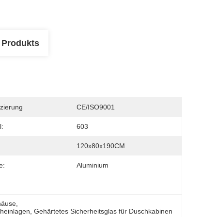
 Produkts
izierung
CE/ISO9001
:
603
120x80x190CM
e:
Aluminium
häuse
, 
heinlagen
, 
Gehärtetes Sicherheitsglas für Duschkabinen