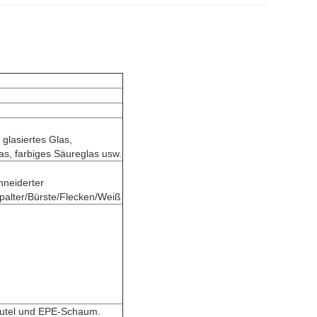
 glasiertes Glas,
as, farbiges Säureglas usw.
neiderter
alter/Bürste/Flecken/Weiß
eutel und EPE-Schaum.