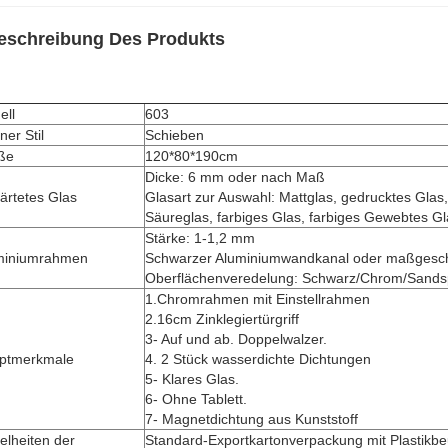
eschreibung Des Produkts
ell
603
ner Stil
Schieben
ße
120*80*190cm
Dicke: 6 mm oder nach Maß
ärtetes Glas
Glasart zur Auswahl: Mattglas, gedrucktes Glas,
Säureglas, farbiges Glas, farbiges Gewebtes Gl
Stärke: 1-1,2 mm
miniumrahmen
Schwarzer Aluminiumwandkanal oder maßgesch
Oberflächenveredelung: Schwarz/Chrom/Sandsp
1.Chromrahmen mit Einstellrahmen
2.16cm Zinklegiertürgriff
3- Auf und ab. Doppelwalzer.
ptmerkmale
4. 2 Stück wasserdichte Dichtungen
5- Klares Glas.
6- Ohne Tablett.
7- Magnetdichtung aus Kunststoff
elheiten der
Standard-Exportkartonverpackung mit Plastikb