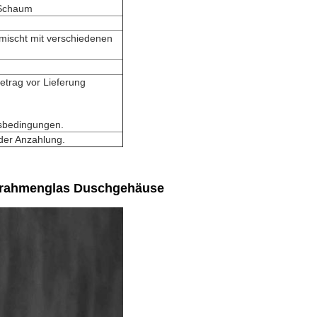
-Schaum
emischt mit verschiedenen
trag vor Lieferung
gsbedingungen.
der Anzahlung.
umrahmenglas Duschgehäuse