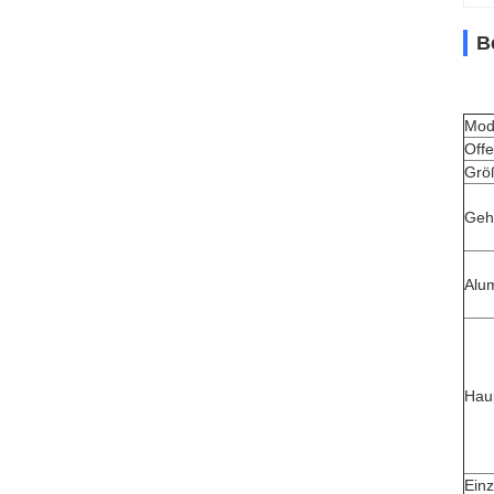
B
Mod
Offe
Grö
Geh
Alu
Hau
Einz