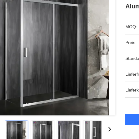
Alu
MOQ:
Preis:
Standa
Lieferfr
Lieferk