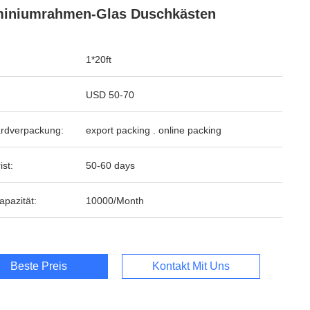
miniumrahmen-Glas Duschkästen
1*20ft
USD 50-70
rdverpackung:
export packing . online packing
ist:
50-60 days
apazität:
10000/Month
Beste Preis
Kontakt Mit Uns