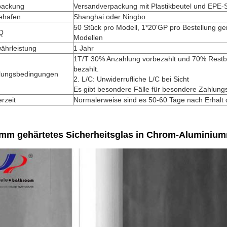
packung
Versandverpackung mit Plastikbeutel und EPE
ehafen
Shanghai oder Ningbo
50 Stück pro Modell, 1*20'GP pro Bestellung g
Q
Modellen
ährleistung
1 Jahr
1T/T 30% Anzahlung vorbezahlt und 70% Restbe
bezahlt.
lungsbedingungen
2. L/C: Unwiderrufliche L/C bei Sicht
Es gibt besondere Fälle für besondere Zahlun
erzeit
Normalerweise sind es 50-60 Tage nach Erhalt 
6mm gehärtetes Sicherheitsglas in Chrom-Alumini