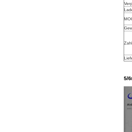
Ver
Lad
MO
Gew
Zah
Lief
5/