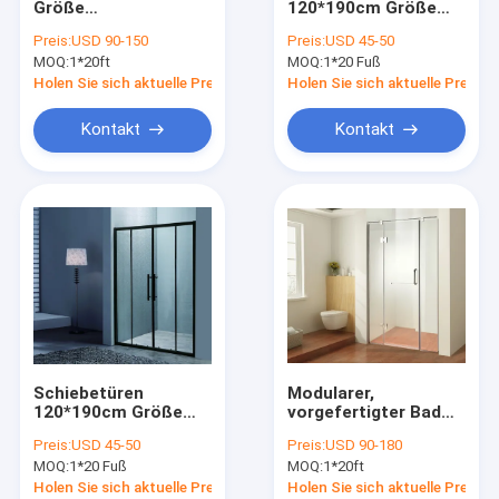
Größe
120*190cm Größe
DUSCHBILDSCHIRM
Multifunktionales
5/6mm Gehärtetes
Preis:
USD 90-150
Preis:
USD 45-50
Rahmenloses
Glas Aluminium
MOQ:
Duschtür
1*20ft
MOQ:
1*20 Fuß
Duschgehäuse
Schwarzer Rahmen
ISO9001
Holen Sie sich aktuelle Preis
Holen Sie sich aktuelle Preis
Kontakt
Kontakt
Schiebetüren
Modularer,
120*190cm Größe
vorgefertigter Bad
Gehärtetes Glas und
Duschgehäuse
Preis:
USD 45-50
Preis:
USD 90-180
Aluminium Schwarzer
anpassbar
MOQ:
1*20 Fuß
MOQ:
1*20ft
Rahmen
Holen Sie sich aktuelle Preis
Holen Sie sich aktuelle Preis