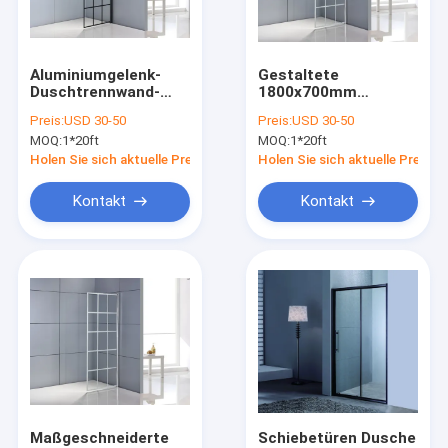
VR-Show
Über uns
Aluminiumgelenk-
Gestaltete
Duschtrennwand-
1800x700mm
Werksbesichtigung
Schieben des spant-
Badezimmer-Gelenk-
Preis:
USD 30-50
Preis:
USD 30-50
1800x800mm offen
Tür gleitende 6mm
MOQ:
1*20ft
MOQ:
1*20ft
Qualitätskontrolle
Holen Sie sich aktuelle Preis
Holen Sie sich aktuelle Preis
Kontakt mit uns
Kontakt
Kontakt
Neuigkeiten
Duschkabine
Einfaches Duschbad
Duscheinschließung
Maßgeschneiderte
Schiebetüren Dusche