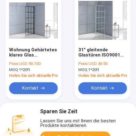
Wohnung Gehärtetes
31" gleitende
klares Glas
Glastüren ISO9001
Rahmenloses
X31 ' X75“ dusch
Preis:
USD 90-150
Preis:
USD 30-50
Duschgehege
MOQ:
1*20ft
MOQ:
1*20ft
Moderne
Holen Sie sich aktuelle Preis
Holen Sie sich aktuelle Preis
Kontakt
Kontakt
Sparen Sie Zeit
Lassen Sie uns mit Ihnen die besten
Produkte kontaktieren.