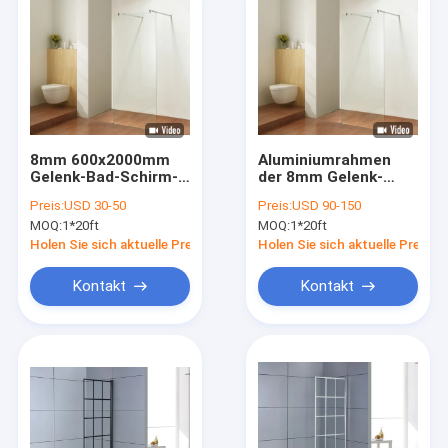
8mm 600x2000mm
Aluminiumrahmen
Gelenk-Bad-Schirm-
der 8mm Gelenk-
ausgeglichenes
Duschtrennwand-
Preis:
USD 30-50
Preis:
USD 90-150
Sicherheitsglas
600x2000mm
MOQ:
1*20ft
MOQ:
1*20ft
Holen Sie sich aktuelle Preis
Holen Sie sich aktuelle Preis
Kontakt
Kontakt
Zu Hause
Produkte
Videos