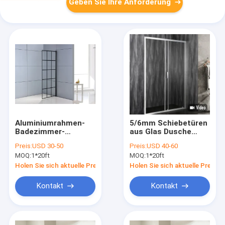
Geben Sie Ihre Anforderung
Aluminiumrahmen-
5/6mm Schiebetüren
Badezimmer-
aus Glas Dusche
Duschglasschiebetüren
Türen 120*190cm
Preis:
USD 30-50
Preis:
USD 40-60
6mm
Größe Gehärtetes
MOQ:
1*20ft
MOQ:
1*20ft
Glas
Aluminiumrahmen
Holen Sie sich aktuelle Preis
Holen Sie sich aktuelle Preis
Kontakt
Kontakt