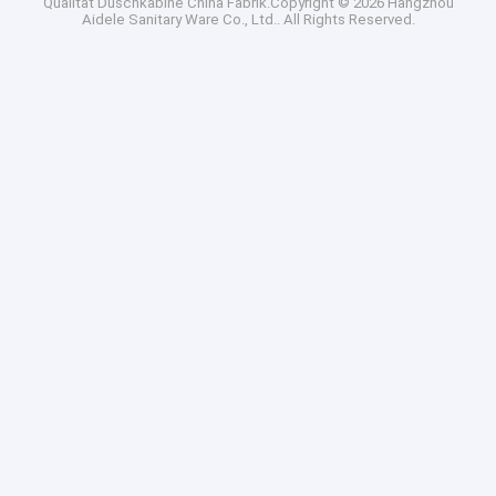
Qualität
Duschkabine
China Fabrik.Copyright © 2026 Hangzhou
Aidele Sanitary Ware Co., Ltd.. All Rights Reserved.