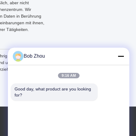
lich, aber nicht
chenzentrum. Wir
en Daten in Berührung
einbarungen mit ihnen,
er Tätigkeiten.
rig sind, empfehlen wir
Bob Zhou
 und unsere Dienste zu
Erziehungsberechtigten
9:16 AM
Good day, what product are you looking 
for?