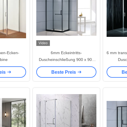
Video
men-Ecken-
6mm Eckeintritts-
6 mm tran
bine
Duscheinschließung 900 x 900
Dusc
schiebend
eis
Beste Preis
Be