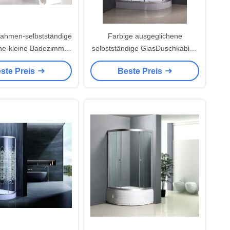
ahmen-selbstständige
Farbige ausgeglichene
ne-kleine Badezimmer
selbstständige GlasDuschkabine
200×800×1960mm
1150x800x1950mm
ste Preis
Beste Preis