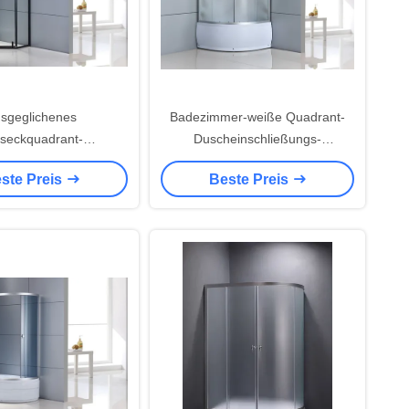
sgeglichenes
Badezimmer-weiße Quadrant-
seckquadrant-
Duscheinschließungs-
chließungs-Schwarzes
Aluminiumrahmen
ste Preis
Beste Preis
ISO9001