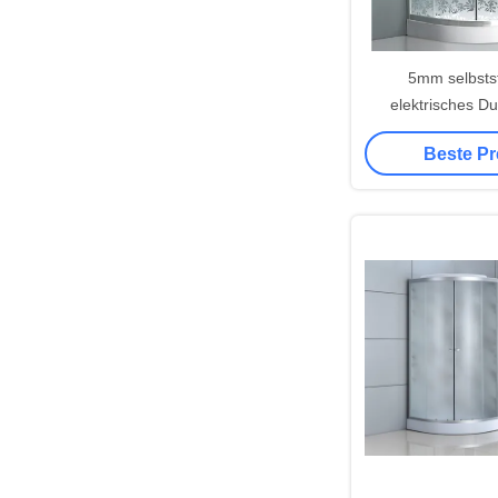
5mm selbsts
elektrisches D
EckKlar
Beste Pr