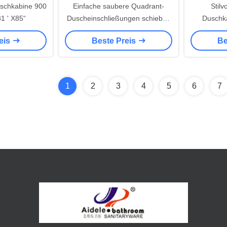
schkabine 900
Einfache saubere Quadrant-
Stilv
1 ' X85“
Duscheinschließungen schieben
Duschk
1-1.2mm
Mosaik
eis
Beste Preis
Be
1
2
3
4
5
6
7