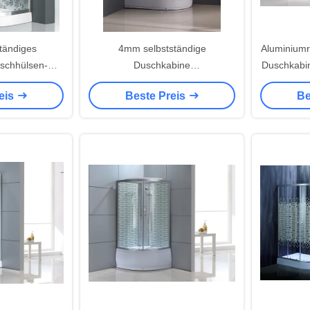
tändiges
4mm selbstständige
Aluminiumr
uschhülsen-
Duschkabine
Duschkabi
glas
1200mm×800mm×1960mm
4mm 1
eis
Beste Preis
Be