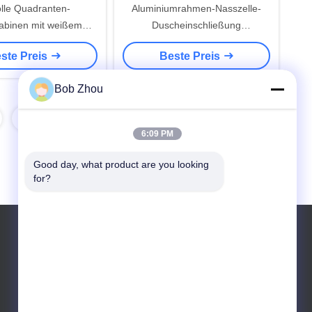
olle Quadranten-
Aluminiumrahmen-Nasszelle-
abinen mit weißem
Duscheinschließung
-Glas für moderne
900x900x1950mm
ste Preis
Beste Preis
Modelle
Bob Zhou
8
6:09 PM
Good day, what product are you looking 
for?