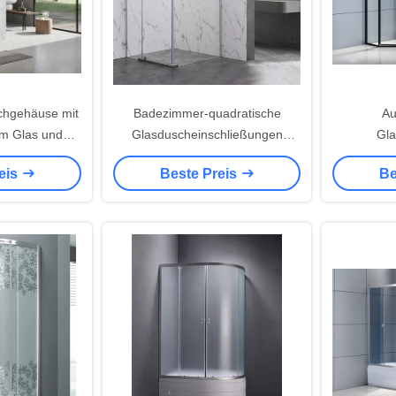
chgehäuse mit
Badezimmer-quadratische
Au
m Glas und
Glasduscheinschließungen
Gla
ier
ISO9001 900x900x1900mm
Duscheins
eis
Beste Preis
Be