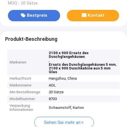
MOQ：20 Sätze
Bestpreis
Kontakt
Produkt-Beschreibung
2100 x 900 Ersatz des
Duschglasgehäuses
,
Markieren
,
Ersatz des Duschglasgehäuses 5 mm
2100 x 900 Duschkabine aus 5 mm
Glas
Herkunftsort
Hangzhou, China
Markenname
ADL
Min Bestellmenge
20 Sätze
Modellnummer
8703
Verpackung
Schaumstoff, Karton
Informationen
Sehen Sie mehr an