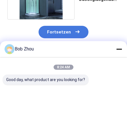
5 mm ersetzen
Fortsetzen
Bob Zhou
Empfohlene Produkte
8:24 AM
Good day, what product are you looking for?
Stilvoller
Luxus-4mm
Ein stilvolles
Aluminiumrahmen
Glaseinschließung
Duschzimmer 
Duschraum mit
für Badezimmer 35"
Matt Schwarz
4/5mm gehärtetem
X35 ' X85“
4/5mm gehärt