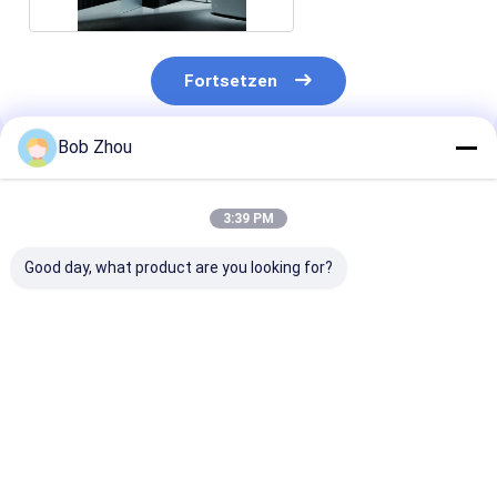
Fortsetzen
Bob Zhou
Empfohlene Produkte
3:39 PM
Good day, what product are you looking for?
Klarer gleitender
ISO9001 47 Zoll X 55
Langlebige
Glassilberner
Zoll Duschtür 6mm
Badezimmer
Aluminiumrahmen
schiebend
Duschkabinen
der duschtür-
Moderne Indus
1200×1400mm
Traditionelle
Bestpreis
Bestpreis
Bestprei
Komplett