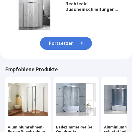
Rechteck-
Duscheinschließungen
ISO9001 900x900x1900mm
Fortsetzen
Empfohlene Produkte
Aluminiumrahmen-
Badezimmer-weiße
Aluminiumrah
Ecken-Duschkabine
Quadrant-
selbstständig