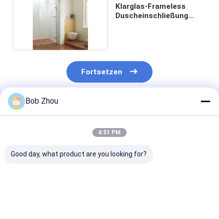
Klarglas-Frameless
Duscheinschließung
600×2000mm
Fortsetzen
Bob Zhou
Empfohlene Produkte
4:51 PM
Good day, what product are you looking for?
Aluminiumrahmen-
Badezimmer-weiße
Aluminiumrah
Ecken-Duschkabine
Quadrant-
selbstständig