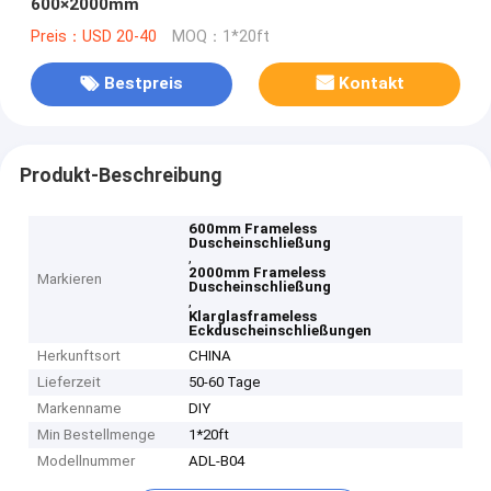
600×2000mm
Preis：USD 20-40
MOQ：1*20ft
Bestpreis
Kontakt
Produkt-Beschreibung
600mm Frameless
Duscheinschließung
,
2000mm Frameless
Markieren
Duscheinschließung
,
Klarglasframeless
Eckduscheinschließungen
Herkunftsort
CHINA
Lieferzeit
50-60 Tage
Markenname
DIY
Min Bestellmenge
1*20ft
Modellnummer
ADL-B04