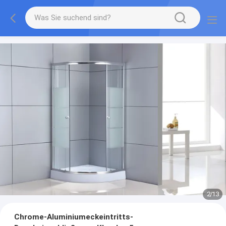
2
/
13
Chrome-Aluminiumeckeintritts-