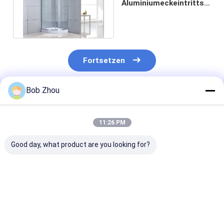
Aluminiumeckeintritts-
Duscheinschließungs-
Klarglas 5mm
Fortsetzen
Bob Zhou
Empfohlene Produkte
11:26 PM
Good day, what product are you looking for?
Aluminiumrahmen-
Badezimmer-weiße
Aluminiumrah
Ecken-Duschkabine
Quadrant-
selbstständig
Duscheinschließungs-
Duschkabine-k