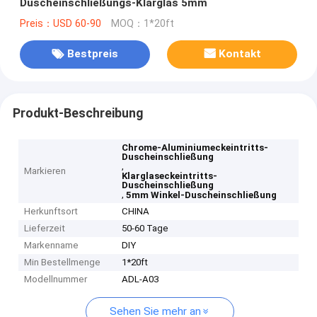
Duscheinschließungs-Klarglas 5mm
Preis：USD 60-90
MOQ：1*20ft
Bestpreis
Kontakt
Produkt-Beschreibung
Chrome-Aluminiumeckeintritts-
Duscheinschließung
,
Markieren
Klarglaseckeintritts-
Duscheinschließung
,
5mm Winkel-Duscheinschließung
Herkunftsort
CHINA
Lieferzeit
50-60 Tage
Markenname
DIY
Min Bestellmenge
1*20ft
Modellnummer
ADL-A03
Sehen Sie mehr an