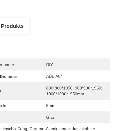
 Produkts
enname
DIY
llnummer
ADL-A04
800*800*1950; 900*900*1950; 
e:
1000*1000*1950mm
icke:
5mm
Glas
einschließung
, 
Chrome-Aluminiumeckduschkabine