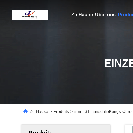
Zu Hause
Über uns
Produi
EINZ
Zu Hause
>
Produits
>
5mm 31" Einschließungs-Chro
Produits