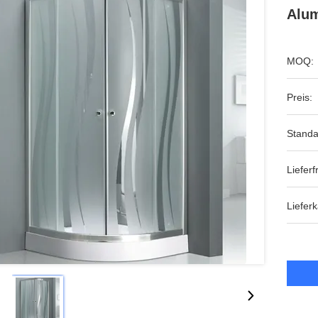
Alum
MOQ:
Preis:
Standa
Lieferfr
Lieferk