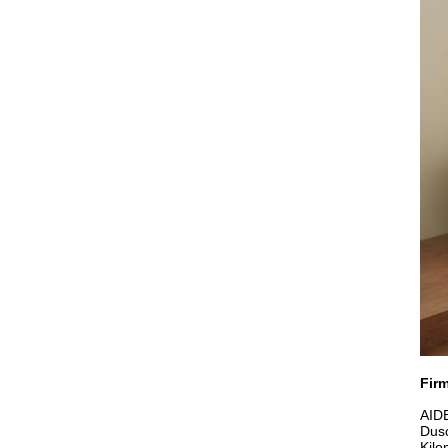
Fir
AIDE
Dusc
Kilo