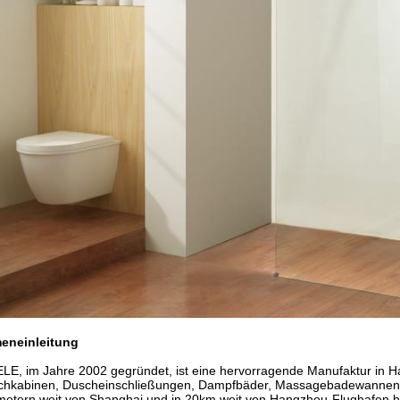
meneinleitung
LE, im Jahre 2002 gegründet, ist eine hervorragende Manufaktur in Ha
hkabinen, Duscheinschließungen, Dampfbäder, Massagebadewannen, St
metern weit von Shanghai und in 20km weit von Hangzhou-Flughafen h