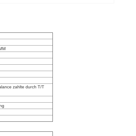
0MM
alance zahlte durch T/T
ung