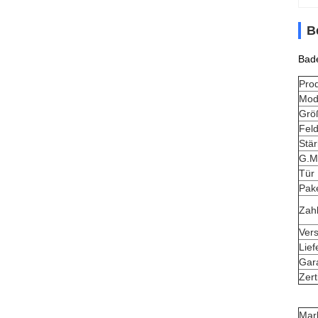
B
Bade
Prod
Mod
Grö
Fel
Stä
G.M
Tür
Pak
Zah
Vers
Liefe
Gar
Zert
Mar