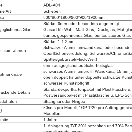
ell
ADL-A04
ne Art
Schieben
ße
800*800*1900/900*900*1900mm
Stärke: 6mm oder besonders angefertigt
geglichenes Glas
Glasart für Wahl: Matt-Glas, Druckglas, Mattgla
buntes gesponnenes Glas, buntes saures Glas 
Stärke: 1-1.2mm
Schwarzer Aluminiumwandkanal oder besonders
miniumrahmen
Oberflächenveredelung: Schwarzes/Chrome/S
Splitter/gebürstet/Fleck/Weiß
6mm ausgeglichenes Sicherheitsglas
schwarzes Aluminiumprofil, Wandkanal 15mm ju
ptmerkmale
oben doppelt hinunter doppelte schwarze Kunst
schwarzer Kunststoffgriff
Standardexportkartonpaket mit Plastiktasche 
packende Details
Postversandpaket mit Plastiktasche u. EPE-Sc
ladehafen
Shanghai oder Ningbo
50sets pro Modell, ' GP 1*20 pro Auftrag gemis
Q
Modellen
antie
1 Jahre
1. Ablagerung T/T 30% bezahlten und 70% Betr
gezahlt wurde voraus.