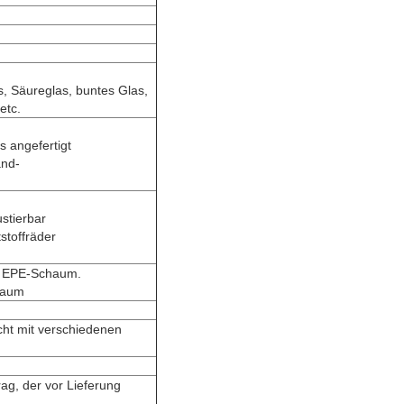
s, Säureglas, buntes Glas,
etc.
 angefertigt
and-
stierbar
stoffräder
u. EPE-Schaum.
haum
cht mit verschiedenen
ag, der vor Lieferung