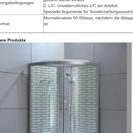
lungsbedingungen
2. L/C: Unwiderrufliches L/C am Anblick
Spezielle Argumente für Sonderzahlungsausdrü
Normalerweise 50-60days, nachdem die Abla
rfrist
ist.
ere Produkte