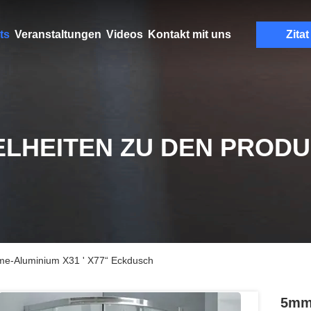
ts
Veranstaltungen
Videos
Kontakt mit uns
Zitat
ELHEITEN ZU DEN PROD
me-Aluminium X31 ' X77“ Eckdusch
5mm 