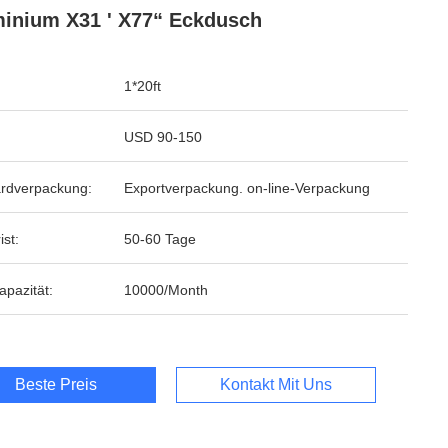
inium X31 ' X77“ Eckdusch
1*20ft
USD 90-150
rdverpackung:
Exportverpackung. on-line-Verpackung
ist:
50-60 Tage
apazität:
10000/Month
Beste Preis
Kontakt Mit Uns