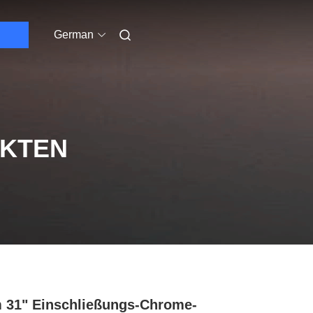
German
UKTEN
31" Einschließungs-Chrome-