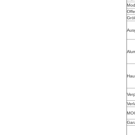
Mod
Offe
Grö
Aus
Alu
Hau
Ver
Ver
MO
Gar