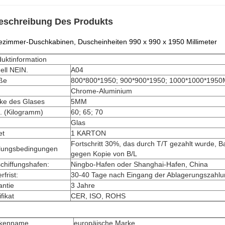
eschreibung Des Produkts
zimmer-Duschkabinen, Duscheinheiten 990 x 990 x 1950 Millimeter
uktinformation
ell NEIN.
A04
ße
800*800*1950; 900*900*1950; 1000*1000*195
d
Chrome-Aluminium
rke des Glases
5MM
. (Kilogramm)
60; 65; 70
Glas
et
1 KARTON
Fortschritt 30%, das durch T/T gezahlt wurde, B
lungsbedingungen
gegen Kopie von B/L
chiffungshafen:
Ningbo-Hafen oder Shanghai-Hafen, China
rfrist:
30-40 Tage nach Eingang der Ablagerungszahl
antie
3 Jahre
ifikat
CER, ISO, ROHS
kenname
europäische Marke