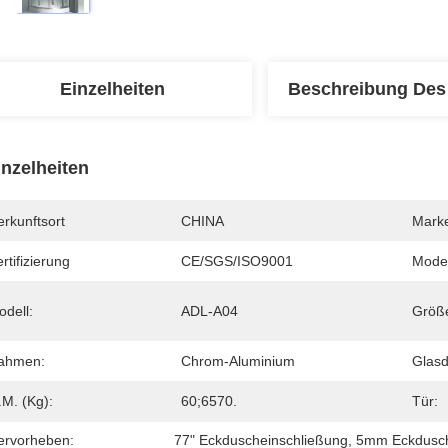
Einzelheiten
Beschreibung Des
inzelheiten
rkunftsort
CHINA
Mark
rtifizierung
CE/SGS/ISO9001
Mode
odell:
ADL-A04
Größ
ahmen:
Chrom-Aluminium
Glasd
.M. (kg):
60;6570.
Tür:
ervorheben:
77" Eckduscheinschließung
, 
5mm Eckdusch