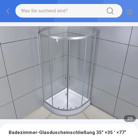
2
/
9
Badezimmer-Glasduscheinschließung 35" ×35 ' ×77“