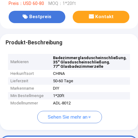
Preis：USD 60-80
MOQ：1*20ft
Bestpreis
Kontakt
Produkt-Beschreibung
,
Badezimmerglasduscheinschließung
Markieren
,
35" Glasduscheinschließung
77" Glasbadezimmerzelle
Herkunftsort
CHINA
Lieferzeit
50-60 Tage
Markenname
DIY
Min Bestellmenge
1*20ft
Modellnummer
ADL-8012
Sehen Sie mehr an