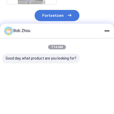
Fortsetzen
Bob Zhou
Empfohlene Produkte
7:14 AM
Good day, what product are you looking for?
Aluminiumrahmen-
Badezimmer-weiße
Aluminiumrah
Ecken-Duschkabine
Quadrant-
selbstständig
Duscheinschließungs-
Duschkabine-k
Aluminiumrahmen
Badezimmer 
1200×800×19
Bestpreis
Bestpreis
Bestprei