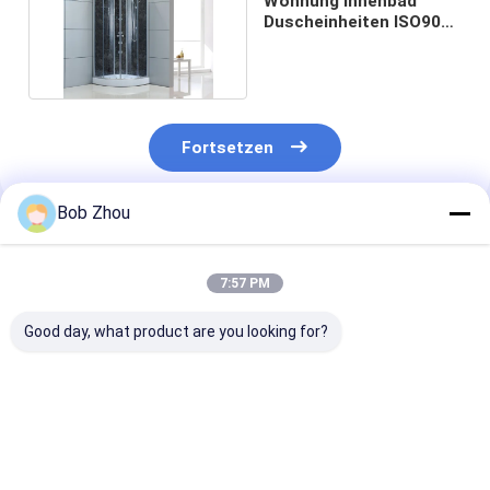
Wohnung Innenbad
Duscheinheiten ISO9001
/ CE Zertifizierung
Fortsetzen
Bob Zhou
Empfohlene Produkte
7:57 PM
Good day, what product are you looking for?
Schieben der
Rechteckige
6mm quadrati
Badezimmer-
Duschkabinen
Duschkabine