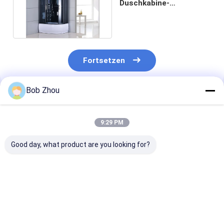
Duschkabine-
Einschließungs-Bad-
Kabine 5mm X39 ' X85“
Fortsetzen
Bob Zhou
Empfohlene Produkte
9:29 PM
Good day, what product are you looking for?
Schieben der
Rechteckige
6mm quadrati
Badezimmer-
Duschkabinen
Duschkabine
Duschkabine
ISO9001