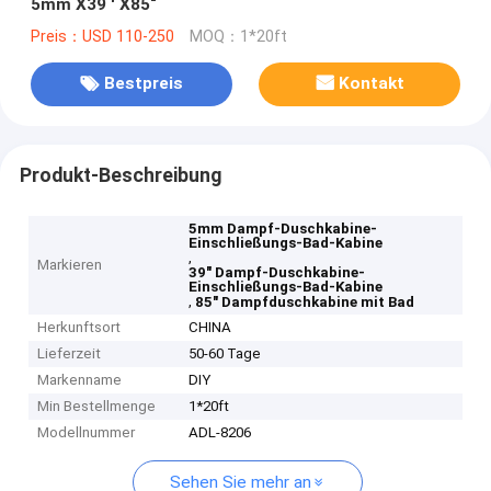
5mm X39 ' X85“
Preis：USD 110-250
MOQ：1*20ft
Bestpreis
Kontakt
Produkt-Beschreibung
5mm Dampf-Duschkabine-
Einschließungs-Bad-Kabine
,
Markieren
39" Dampf-Duschkabine-
Einschließungs-Bad-Kabine
,
85" Dampfduschkabine mit Bad
Herkunftsort
CHINA
Lieferzeit
50-60 Tage
Markenname
DIY
Min Bestellmenge
1*20ft
Modellnummer
ADL-8206
Sehen Sie mehr an