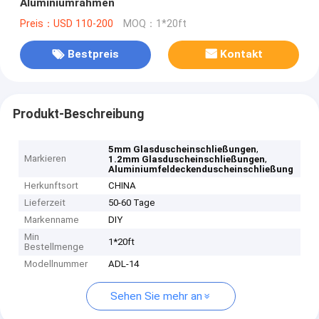
Aluminiumrahmen
Preis：USD 110-200
MOQ：1*20ft
Bestpreis
Kontakt
Produkt-Beschreibung
,
5mm Glasduscheinschließungen
Markieren
,
1.2mm Glasduscheinschließungen
Aluminiumfeldeckenduscheinschließung
Herkunftsort
CHINA
Lieferzeit
50-60 Tage
Markenname
DIY
Min
1*20ft
Bestellmenge
Modellnummer
ADL-14
Sehen Sie mehr an