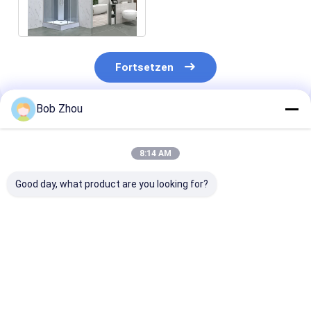
Aluminiumrahmen
Fortsetzen
Bob Zhou
Empfohlene Produkte
8:14 AM
Good day, what product are you looking for?
Schieben der
Rechteckige
6mm quadrati
Badezimmer-
Duschkabinen
Duschkabine
Duschkabine
ISO9001
Bestpreis
Bestpreis
Bestprei