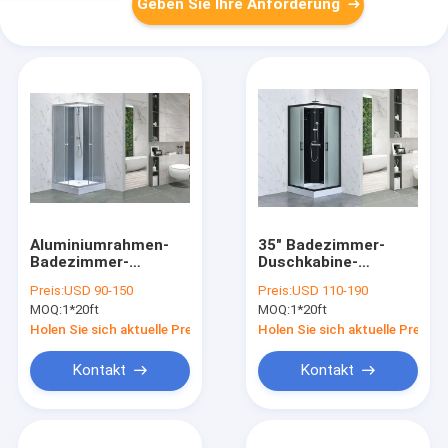
Geben Sie Ihre Anforderung
Aluminiumrahmen-
35" Badezimmer-
Badezimmer-
Duschkabine-
Duschkabine
Aluminiumrahmen
Preis:
USD 90-150
Preis:
USD 110-190
800x800x1900mm
X35 ' X75“
MOQ:
1*20ft
MOQ:
1*20ft
Holen Sie sich aktuelle Preis
Holen Sie sich aktuelle Preis
Kontakt
Kontakt