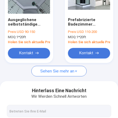
VR-Show
Über uns
Ausgeglichene
Prefabrizierte
selbstständige
Badezimmer
Werksbesichtigung
Duschglaskabine 1 -
Duschkabinen für
Preis:
USD 90-150
Preis:
USD 110-200
1.2mm
Häuser Hotels
MOQ:
1*20ft
MOQ:
1*20ft
Wohnungen
Qualitätskontrolle
Krankenhäuser
Holen Sie sich aktuelle Preis
Holen Sie sich aktuelle Preis
Kontakt mit uns
Kontakt
Kontakt
Neuigkeiten
Sehen Sie mehr an
Duschkabine
Hinterlass Eine Nachricht
Wir Werden Schnell Antworten
Einfaches Duschbad
Duscheinschließung