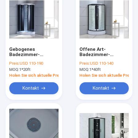
Gebogenes
Offene Art-
Badezimmer-
Badezimmer-
Duschkabine-
Duschkabinen
Preis:
USD 110-190
Preis:
USD 110-140
Schieben der Ecken-
schieben 1000 X1000
MOQ:
1*20ft
MOQ:
1*40ft
4mm offen
X2150 Millimeter
Holen Sie sich aktuelle Preis
Holen Sie sich aktuelle Preis
Kontakt
Kontakt
Zu Hause
Produkte
Videos