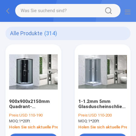
Alle Produkte
(314)
900x900x2150mm
1-1.2mm 5mm
Quadrant-
Glasduscheinschließungs
Duscheinschließungs-
Aluminiumrahmen
Preis:
USD 110-190
Preis:
USD 110-200
Schwarzes 5mm
MOQ:
1*20ft
MOQ:
1*20ft
Holen Sie sich aktuelle Preis
Holen Sie sich aktuelle Preis