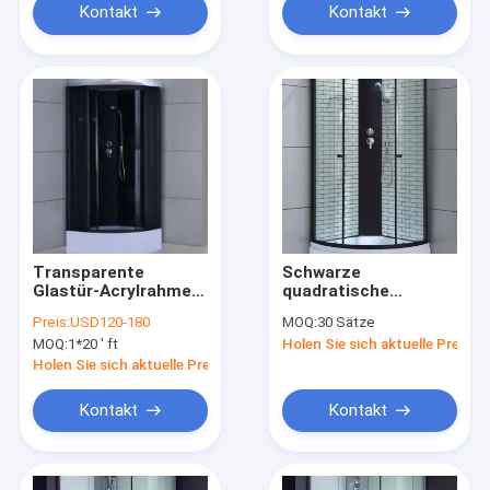
Kontakt
Kontakt
Transparente
Schwarze
Glastür-Acrylrahmen-
quadratische
Badezimmer-
Schiebetür
Preis:
USD120-180
MOQ:
30 Sätze
Duschkabine mit
gehärtetes Glas
MOQ:
1*20 ' ft
Holen Sie sich aktuelle Preis
Dampf und
Dusche
Fernsehen
Holen Sie sich aktuelle Preis
Kontakt
Kontakt