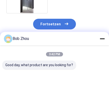
Fortsetzen
Bob Zhou
Empfohlene Produkte
3:42 PM
Good day, what product are you looking for?
800x800x1900mm
Schieben des
Modularer,
selbstständige
Frameless
vorgefertigter
Duschkabine
Aluminiumrahmens
Duschgehäuse
der Gelenk-
anpassbar
Duschtür-900mm