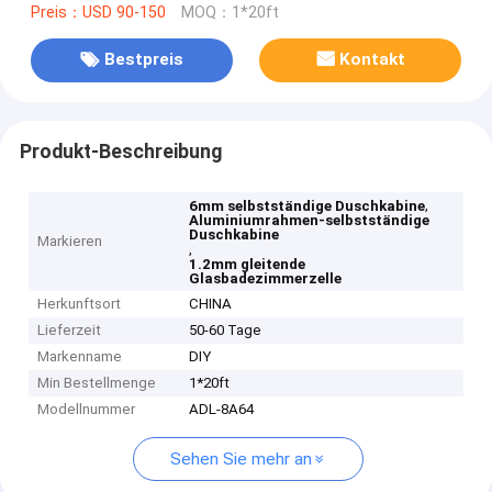
Preis：USD 90-150
MOQ：1*20ft
Bestpreis
Kontakt
Produkt-Beschreibung
,
6mm selbstständige Duschkabine
Aluminiumrahmen-selbstständige
Duschkabine
Markieren
,
1.2mm gleitende
Glasbadezimmerzelle
Herkunftsort
CHINA
Lieferzeit
50-60 Tage
Markenname
DIY
Min Bestellmenge
1*20ft
Modellnummer
ADL-8A64
Sehen Sie mehr an