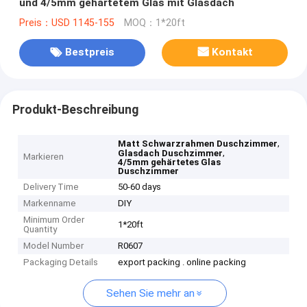
und 4/5mm gehärtetem Glas mit Glasdach
Preis：USD 1145-155
MOQ：1*20ft
Bestpreis
Kontakt
Produkt-Beschreibung
,
Matt Schwarzrahmen Duschzimmer
,
Glasdach Duschzimmer
Markieren
4/5mm gehärtetes Glas
Duschzimmer
Delivery Time
50-60 days
Markenname
DIY
Minimum Order
1*20ft
Quantity
Model Number
R0607
Packaging Details
export packing . online packing
Sehen Sie mehr an