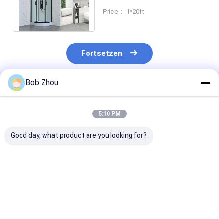
4/5mm gehärtetem Glas mit
Price： 1*20ft
Glasdach
Fortsetzen
Bob Zhou
Empfohlene Produkte
5:10 PM
Good day, what product are you looking for?
Schieben der
Rechteckige
6mm quadrati
Badezimmer-
Duschkabinen
Duschkabine
Duschkabine
ISO9001