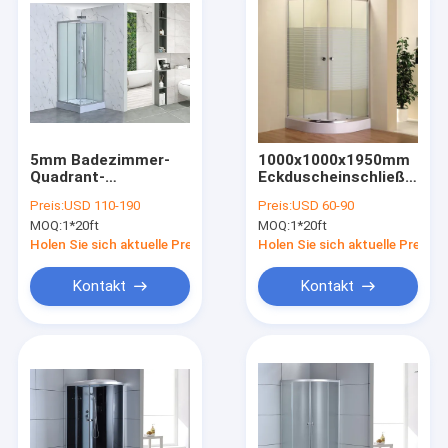
5mm Badezimmer-
1000x1000x1950mm
Quadrant-
Eckduscheinschließung
Duscheinschließungen
mit Basis 6mm
Preis:
USD 110-190
Preis:
USD 60-90
1000×1000×1950mm
MOQ:
1*20ft
MOQ:
1*20ft
Holen Sie sich aktuelle Preis
Holen Sie sich aktuelle Preis
Kontakt
Kontakt
Zu Hause
Produkte
Videos