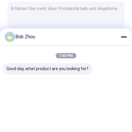
Selbstständige Duschkabine
Eckduscheinschließung
Quadratische Duscheinschließungen
Bob Zhou
Fortsetzen
Quadrant-Duscheinschließung
Duschhülsen-Kabinen
7:40 PM
Unsere Kategorien
Badezimmer-Duschkabine
Good day, what product are you looking for?
Gleitende Glasduschtüren
Gelenk-Duschtrennwand
Glasduscheinschließungen
Frameless
Dampf-
Duscheinschließung
Duscheinschli