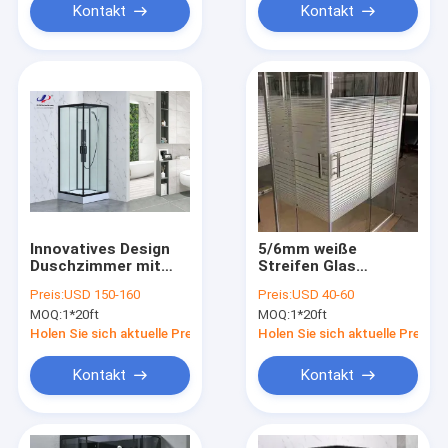
Kontakt
Kontakt
Innovatives Design
5/6mm weiße
Duschzimmer mit
Streifen Glas
4/5mm gehärtetem
quadratische
Preis:
USD 150-160
Preis:
USD 40-60
Glas und matt
Duschkabine mit
MOQ:
1*20ft
MOQ:
1*20ft
schwarzem Rahmen
Alum weißem
Rahmen
Holen Sie sich aktuelle Preis
Holen Sie sich aktuelle Preis
Kontakt
Kontakt