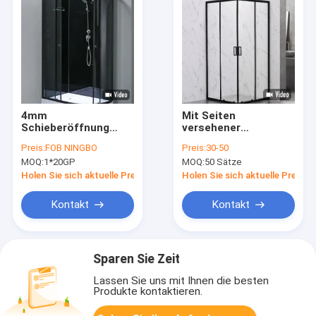
4mm
Mit Seiten
Schieberöffnung
versehener
Duschglasschrank
Duschkabine-
Preis:
FOB NINGBO
Preis:
30-50
für Bad
Aluminiumrahmen
MOQ:
1*20GP
MOQ:
50 Sätze
des Ecken-
Badezimmer-
Holen Sie sich aktuelle Preis
Holen Sie sich aktuelle Preis
Schwarz-Spant-2
Kontakt
Kontakt
Sparen Sie Zeit
Lassen Sie uns mit Ihnen die besten
Produkte kontaktieren.