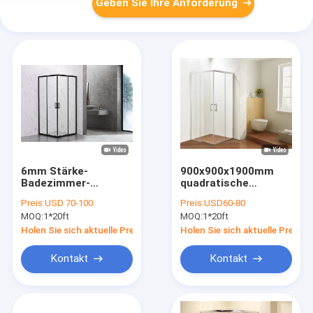
Geben Sie Ihre Anforderung
6mm Stärke-
900x900x1900mm
Badezimmer-
quadratische
Duschkabinen-
Duscheinschließungen
Preis:
USD 70-100
Preis:
USD60-80
Aluminiumrahmen
mit Behälter 1-
MOQ:
1*20ft
MOQ:
1*20ft
1.2mm
Holen Sie sich aktuelle Preis
Holen Sie sich aktuelle Preis
Kontakt
Kontakt