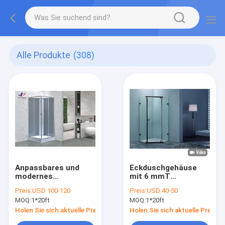
Alle Produkte
(308)
Anpassbares und
Eckduschgehäuse
modernes
mit 6 mmT
Duschzimmer mit
gehärtetem Glas
Preis:
USD 100-120
Preis:
USD 40-50
Aluminiumrahmen
Schwarz SS Griff und
MOQ:
1*20ft
MOQ:
1*20ft
und 4/5mm
Stange
gehärtetem Glas
Holen Sie sich aktuelle Preis
Holen Sie sich aktuelle Preis