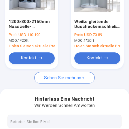
VR-Show
Über uns
1200×800×2150mm
Weiße gleitende
Nasszelle-
Duscheckeinschließung
Werksbesichtigung
Duscheinschließung
900x900x1950mm
Preis:
USD 110-190
Preis:
USD 70-89
Mat Glass
MOQ:
1*20ft
MOQ:
1*20ft
Qualitätskontrolle
Holen Sie sich aktuelle Preis
Holen Sie sich aktuelle Preis
Kontakt mit uns
Kontakt
Kontakt
Neuigkeiten
Sehen Sie mehr an
Glasduscheinschließungen
Hinterlass Eine Nachricht
Wir Werden Schnell Antworten
Frameless Duscheinschließung
Dampf-Duscheinschließung