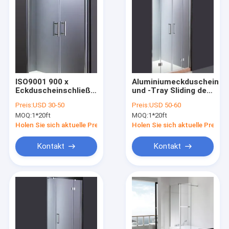
ISO9001 900 x
Aluminiumeckduscheinhe
Eckduscheinschließungs-
und -Tray Sliding des
Schieben des
spant-6mm
Preis:
USD 30-50
Preis:
USD 50-60
eintritts-900
MOQ:
1*20ft
MOQ:
1*20ft
Holen Sie sich aktuelle Preis
Holen Sie sich aktuelle Preis
Kontakt
Kontakt
Zu Hause
Produkte
Videos