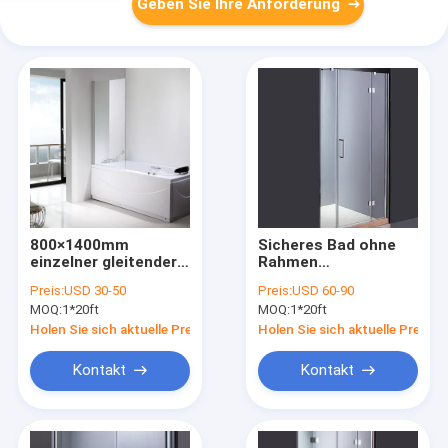
Geben Sie Ihre Anforderung
800×1400mm
Sicheres Bad ohne
einzelner gleitender
Rahmen
Frameless Duschtür
Duschgehäuse hohe
Preis:
USD 30-50
Preis:
USD 60-90
SGS
Haltbarkeit
MOQ:
1*20ft
MOQ:
1*20ft
Holen Sie sich aktuelle Preis
Holen Sie sich aktuelle Preis
Kontakt
Kontakt