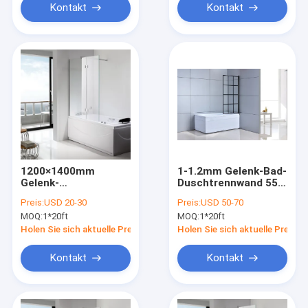
Kontakt
Kontakt
1200×1400mm
1-1.2mm Gelenk-Bad-
Gelenk-
Duschtrennwand 55"“
Duschtrennwand für
ausgeglichenes Glas
Preis:
USD 20-30
Preis:
USD 50-70
Bad-Klarglas
X31
MOQ:
1*20ft
MOQ:
1*20ft
Holen Sie sich aktuelle Preis
Holen Sie sich aktuelle Preis
Kontakt
Kontakt