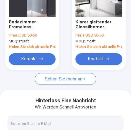
VR-Show
Über uns
Badezimmer-
Klarer gleitender
Frameless
Glassilberner
Werksbesichtigung
Eckduscheinschließungen
Aluminiumrahmen
Preis:
USD 50-60
Preis:
USD 30-50
1000x1900mm
der duschtür-
MOQ:
1*20ft
MOQ:
1*20ft
1200×1400mm
Qualitätskontrolle
Holen Sie sich aktuelle Preis
Holen Sie sich aktuelle Preis
Kontakt mit uns
Kontakt
Kontakt
Neuigkeiten
Sehen Sie mehr an
Glasduscheinschließungen
Hinterlass Eine Nachricht
Wir Werden Schnell Antworten
Frameless Duscheinschließung
Dampf-Duscheinschließung