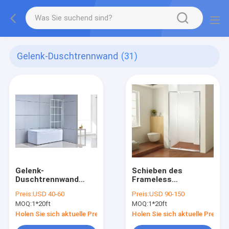
Gelenk-Duschtrennwand
(31)
Gelenk-
Schieben des
Duschtrennwand
Frameless
6mm des Klarglas-
Aluminiumrahmens
Preis:
USD 40-60
Preis:
USD 90-150
800x1400mm
der Gelenk-Duschtür-
MOQ:
1*20ft
MOQ:
1*20ft
900mm
Holen Sie sich aktuelle Preis
Holen Sie sich aktuelle Preis