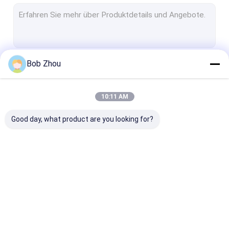
Selbstständige Duschkabine
Eckduscheinschließung
Quadratische Duscheinschließungen
Bob Zhou
Fortsetzen
Quadrant-Duscheinschließung
Duschhülsen-Kabinen
10:11 AM
Unsere Kategorien
Badezimmer-Duschkabine
Good day, what product are you looking for?
Gleitende Glasduschtüren
Gelenk-Duschtrennwand
Glasduscheinschließungen
Frameless
Dampf-
Duscheinschließung
Duscheinschli