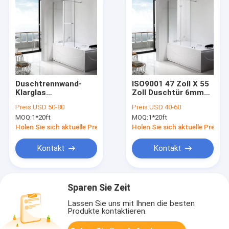
Duschtrennwand-
ISO9001 47 Zoll X 55
Klarglas
Zoll Duschtür 6mm
1200×1400mm des
schiebend
Preis:
USD 50-80
Preis:
USD 40-60
Gelenk-ISO9001
MOQ:
1*20ft
MOQ:
1*20ft
Holen Sie sich aktuelle Preis
Holen Sie sich aktuelle Preis
Kontakt
Kontakt
Sparen Sie Zeit
Lassen Sie uns mit Ihnen die besten
Produkte kontaktieren.