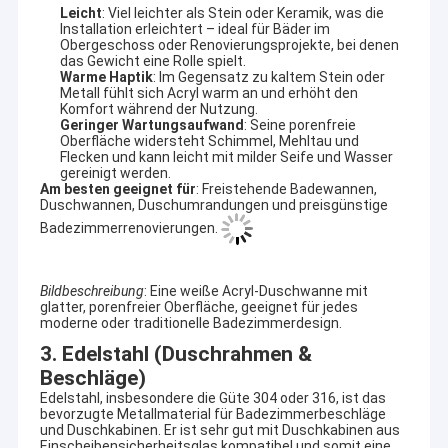
Leicht
: Viel leichter als Stein oder Keramik, was die
Installation erleichtert – ideal für Bäder im
Obergeschoss oder Renovierungsprojekte, bei denen
das Gewicht eine Rolle spielt.
Warme Haptik
: Im Gegensatz zu kaltem Stein oder
Metall fühlt sich Acryl warm an und erhöht den
Komfort während der Nutzung.
Geringer Wartungsaufwand
: Seine porenfreie
Oberfläche widersteht Schimmel, Mehltau und
Flecken und kann leicht mit milder Seife und Wasser
gereinigt werden.
Am besten geeignet für
: Freistehende Badewannen,
Duschwannen, Duschumrandungen und preisgünstige
Badezimmerrenovierungen.
Bildbeschreibung
: Eine weiße Acryl-Duschwanne mit
glatter, porenfreier Oberfläche, geeignet für jedes
moderne oder traditionelle Badezimmerdesign.
3. Edelstahl (Duschrahmen &
Beschläge)
Edelstahl, insbesondere die Güte 304 oder 316, ist das
bevorzugte Metallmaterial für Badezimmerbeschläge
und Duschkabinen. Er ist sehr gut mit Duschkabinen aus
Einscheibensicherheitsglas kompatibel und somit eine