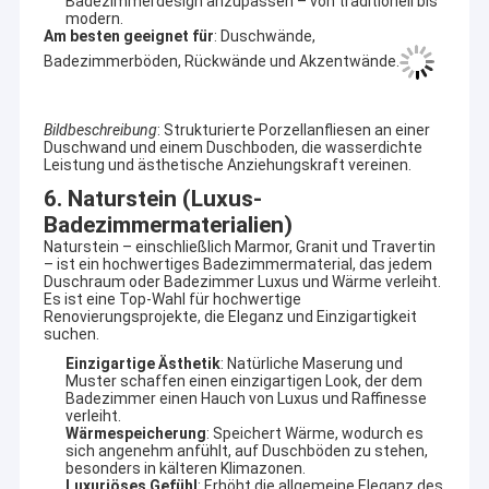
Badezimmerdesign anzupassen – von traditionell bis
modern.
Am besten geeignet für
: Duschwände,
Badezimmerböden, Rückwände und Akzentwände.
Bildbeschreibung
: Strukturierte Porzellanfliesen an einer
Duschwand und einem Duschboden, die wasserdichte
Leistung und ästhetische Anziehungskraft vereinen.
6. Naturstein (Luxus-
Badezimmermaterialien)
Naturstein – einschließlich Marmor, Granit und Travertin
– ist ein hochwertiges Badezimmermaterial, das jedem
Duschraum oder Badezimmer Luxus und Wärme verleiht.
Es ist eine Top-Wahl für hochwertige
Renovierungsprojekte, die Eleganz und Einzigartigkeit
suchen.
Einzigartige Ästhetik
: Natürliche Maserung und
Muster schaffen einen einzigartigen Look, der dem
Badezimmer einen Hauch von Luxus und Raffinesse
verleiht.
Wärmespeicherung
: Speichert Wärme, wodurch es
sich angenehm anfühlt, auf Duschböden zu stehen,
besonders in kälteren Klimazonen.
Luxuriöses Gefühl
: Erhöht die allgemeine Eleganz des