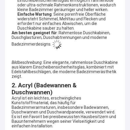
Einscheibensicherheitsglas ermöglicht rahmenlose
oder ultra-schmale Rahmenkonstruktionen, wodurch
kleine Badezimmer geräumiger und heller wirken.
Einfache Wartung
: Seine porenfreie Oberfläche
widersteht Schimmel, Mehltau und Flecken und
erfordert nur einfaches Abwischen, um die
Duschkabine sauber zu halten.
Am besten geeignet für
: Rahmenlose Duschkabinen,
Duschglastüren, Duschabtrennungen und moderne
Badezimmerdesigns.
Bildbeschreibung
: Eine elegante, rahmenlose Duschkabine
aus klarem Einscheibensicherheitsglas, kombiniert mit
Edelstahlbeschlägen, die moderne Badezimmerästhetik
zeigt.
2. Acryl (Badewannen &
Duschwannen)
Acryl ist ein leichtes, erschwingliches
Kunststoffmaterial, das häufig für
Badezimmerarmaturen, insbesondere Badewannen,
Duschwannen und Duschwandpaneele, verwendet wird.
Es ist ein Favorit bei preisbewussten Hausbesitzern und
Bauunternehmern wegen seiner Vielseitigkeit und
einfachen Installation.