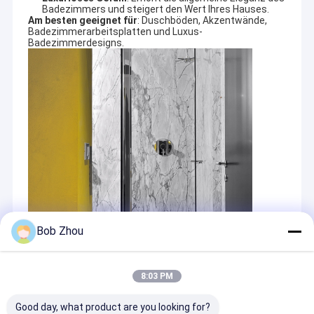
Badezimmers und steigert den Wert Ihres Hauses.
Am besten geeignet für
: Duschböden, Akzentwände,
Badezimmerarbeitsplatten und Luxus-
Badezimmerdesigns.
Bob Zhou
Bildbeschreibung
: Ein luxuriöser Duschraum mit
Marmorwänden und -boden, der die einzigartige
Maserung und Wärme von Naturstein zeigt.
8:03 PM
Abschließende Gedanken
Good day, what product are you looking for?
Die besten Badezimmermaterialien vereinen