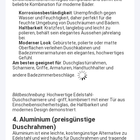
beliebte Kombination für moderne Bäder.
Korrosionsbeständigkeit
: Unempfindlich gegen
Wasser und Feuchtigkeit, daher perfekt für die
feuchte Umgebung von Duschräumen und Bädern.
Haltbarkeit
: Kratzfest, langlebig und leicht zu
polieren, behält sein elegantes Aussehen jahrelang
bei.
Moderner Look
: Gebürstete, polierte oder matte
Oberflächen verleihen Duschkabinen und
Badezimmerarmaturen ein elegantes, hochwertiges
Gefühl.
Am besten geeignet für
: Duschglastürrahmen,
Scharniere, Griffe, Armaturen, Handtuchhalter und
andere Badezimmerbeschläge.
Bildbeschreibung
: Hochwertige Edelstahl-
Duschscharniere und -griff, kombiniert mit einer Tür aus
Zu Hause
Einscheibensicherheitsglas, die Haltbarkeit und
modernes Design demonstriert.
AIDELE, im Jahre 2002 gegründet, ist eine hervorragende
Manufaktur in Hangzhou-Stadt. Es Berufs stellt Duschkabinen,
4. Aluminium (preisgünstige
Produkte
Duschkabinen, Duscheinschließungen, Dampfbäder,
Duschrahmen)
Massagebadewannen, Strudeljet-Wannen。 herAIDELE ist in
Videos
Aluminium ist eine leichte, kostengünstige Alternative zu
Hangzhou-Stadt, in 200 Kilometern weit von Shanghai und in
Edelstahl und wird häufig für Duschrahmen und tragende
20km weit von Hangzhou-Flughafen.