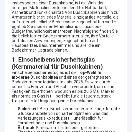
insbesondere einer Duschkabine, ist die Wahl der
richtigen Materialien entscheidend für Haltbarkeit,
Ästhetik und Funktionalität. Von Duschkabinen bis hin zu
Armaturen bietet jedes Material einzigartige Vorteile, die
auf unterschiedliche Bedürfnisse zugeschnitten sind –
egal, ob Sie modernen Minimalismus, Luxus oder
Budgetfreundlichkeit anstreben. Nachfolgend finden Sie
die beliebtesten Badezimmermaterialien, ihre Vorteile
und idealen Anwendungen, zugeschnitten auf
Hausbesitzer, Bauunternehmer und alle, die ein
Badezimmer-Upgrade planen.
1. Einscheibensicherheitsglas
(Kernmaterial für Duschkabinen)
Einscheibensicherheitsglas ist die
Top-Wahl für
moderne Duschkabinen
und eines der gefragtesten
Badezimmermaterialien im Jahr 2026. Es wird durch
schnelles Erhitzen und Abkühlen verarbeitet, um seine
Festigkeit zu erhöhen, wodurch es bis zu 5 Mal stärker
als normales Glas ist – perfekt für die feuchte, stark
frequentierte Umgebung einer Duschkabine.
Sicherheit
: Beim Bruch zerbricht es in kleine, stumpfe
Stücke anstelle von scharfen Splittern, was das
Verletzungsrisiko reduziert – unerlässlich für
Familienbäder und Duschkabinen.
Ästhetik
: Klares, mattiertes oder getöntes