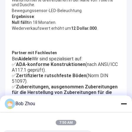
und Dusche.
Bewegungssensor-LED-Beleuchtung.
Ergebnisse
:
Null fällt
in 18 Monaten.
Wiederverkaufswert erhöht um
12 Dollar.000
.
Partner mit Fachleuten
Bei
Aidele
Wir sind spezialisiert auf:
✅
ADA-konforme Konstruktionen
(nach ANSI/ICC
A117.1 geprüft).
✅
Zertifizierte rutschfeste Böden
(Norm DIN
51097).
✅
Zubereitungen, ausgenommen Zubereitungen
für die Herstellung von Zubereitungen für die
Herstellung von Zubereitungen
.
Bob Zhou
Empfohlene Produkte
7:50 AM