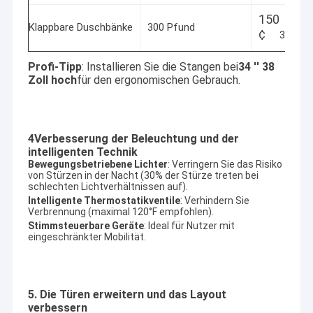
150
Klappbare Duschbänke
300 Pfund
¢
300
Profi-Tipp
: Installieren Sie die Stangen bei
34 ′′ 38
Zoll hoch
für den ergonomischen Gebrauch.
4Verbesserung der Beleuchtung und der
intelligenten Technik
Bewegungsbetriebene Lichter
: Verringern Sie das Risiko
von Stürzen in der Nacht (30% der Stürze treten bei
schlechten Lichtverhältnissen auf).
Intelligente Thermostatikventile
: Verhindern Sie
Verbrennung (maximal 120°F empfohlen).
Stimmsteuerbare Geräte
: Ideal für Nutzer mit
Zu Hause
eingeschränkter Mobilität.
AIDELE, im Jahre 2002 gegründet, ist eine hervorragende
Manufaktur in Hangzhou-Stadt. Es Berufs stellt Duschkabinen,
Produkte
Duschkabinen, Duscheinschließungen, Dampfbäder,
Massagebadewannen, Strudeljet-Wannen。 herAIDELE ist in
5. Die Türen erweitern und das Layout
Videos
Hangzhou-Stadt, in 200 Kilometern weit von Shanghai und in
verbessern
20km weit von Hangzhou-Flughafen.