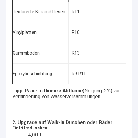
Texturerte Keramikfliesen
R11
Vinylplatten
R10
Gummiboden
R13
Epoxybeschichtung
R9 R11
Tipp
: Paare mit
lineare Abflüsse
(Neigung: 2%) zur
Verhinderung von Wasserversammlungen.
2. Upgrade auf Walk-In Duschen oder Bäder
Eintrittsduschen
:
4
,
000