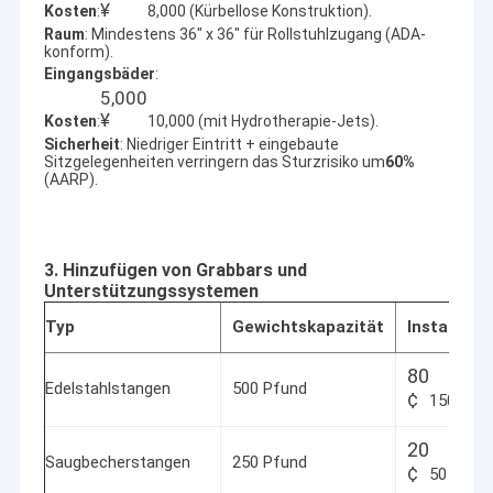
¥
Kosten
:
8,000 (Kürbellose Konstruktion).
Raum
: Mindestens 36" x 36" für Rollstuhlzugang (ADA-
konform).
Eingangsbäder
:
5
,
000
¥
Kosten
:
10,000 (mit Hydrotherapie-Jets).
Sicherheit
: Niedriger Eintritt + eingebaute
Sitzgelegenheiten verringern das Sturzrisiko um
60%
(AARP).
3. Hinzufügen von Grabbars und
Unterstützungssystemen
Typ
Gewichtskapazität
Installati
80
Edelstahlstangen
500 Pfund
¢
150
20
Saugbecherstangen
250 Pfund
¢
50