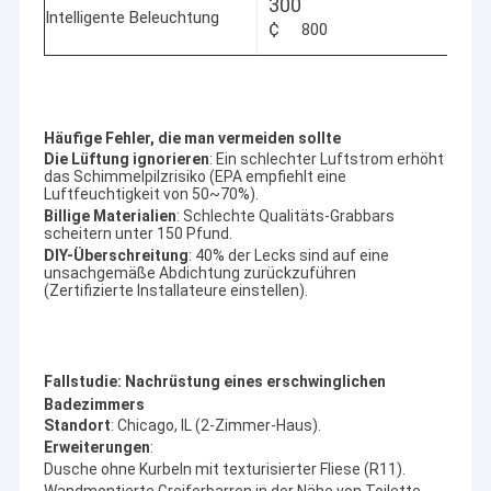
300
DUSCHBILDSCHIRM
Intelligente Beleuchtung
¢
800
Duschtür
Häufige Fehler, die man vermeiden sollte
Die Lüftung ignorieren
: Ein schlechter Luftstrom erhöht
das Schimmelpilzrisiko (EPA empfiehlt eine
Luftfeuchtigkeit von 50~70%).
Billige Materialien
: Schlechte Qualitäts-Grabbars
scheitern unter 150 Pfund.
DIY-Überschreitung
: 40% der Lecks sind auf eine
unsachgemäße Abdichtung zurückzuführen
(Zertifizierte Installateure einstellen).
Fallstudie: Nachrüstung eines erschwinglichen
Badezimmers
Standort
: Chicago, IL (2-Zimmer-Haus).
Erweiterungen
:
Dusche ohne Kurbeln mit texturisierter Fliese (R11).
Wandmontierte Greiferbarren in der Nähe von Toilette