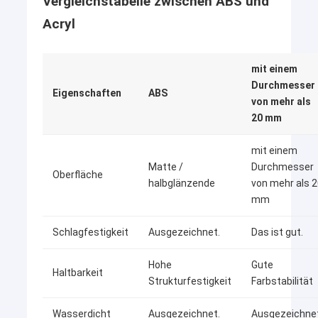
Vergleichstabelle zwischen ABS und
Acryl
mit einem
Durchmesser
Eigenschaften
ABS
von mehr als
20 mm
mit einem
Matte /
Durchmesser
Oberfläche
halbglänzende
von mehr als 
mm
Schlagfestigkeit
Ausgezeichnet.
Das ist gut.
Zu Hause
Hohe
Gute
Produkte
Haltbarkeit
Strukturfestigkeit
Farbstabilität
AIDELE, im Jahre 2002 gegründet, ist eine hervorragende
Manufaktur in Hangzhou-Stadt. Es Berufs stellt Duschkabinen,
Videos
Duschkabinen, Duscheinschließungen, Dampfbäder,
Wasserdicht
Ausgezeichnet.
Ausgezeichnet