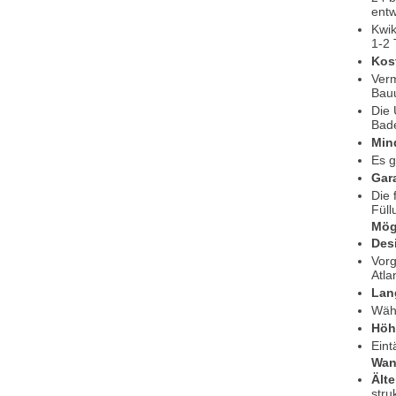
entw
Kwik
1-2 
Kos
Verm
Bau
Die 
Bade
Min
Es g
Gar
Die 
Füll
Mög
Des
Vorg
Atla
Lang
Währ
Höh
Eint
Wan
Ält
stru