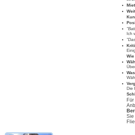
Mie
Wei
Kun
Pos
"Bat
Ich 
"Das
Krit
Eini
Wie
Wähl
Über
Was
Wähl
Ver
Die 
Sch
Für
Anb
Ber
Sie
Fli