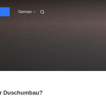
German
ger Duschumbau?