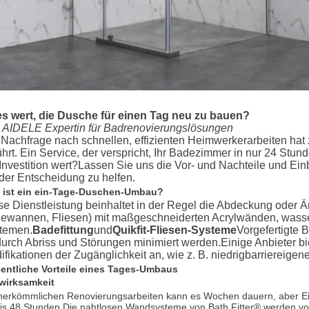
 es wert, die Dusche für einen Tag neu zu bauen?
 AIDELE Expertin für Badrenovierungslösungen
 Nachfrage nach schnellen, effizienten Heimwerkerarbeiten h
ührt. Ein Service, der verspricht, Ihr Badezimmer in nur 24 Stu
 Investition wert?Lassen Sie uns die Vor- und Nachteile und Ein
 der Entscheidung zu helfen.
 ist ein ein-Tage-Duschen-Umbau?
se Dienstleistung beinhaltet in der Regel die Abdeckung oder 
ewannen, Fliesen) mit maßgeschneiderten Acrylwänden, wasserd
temen.
Badefittung
und
Quikfit-Fliesen-Systeme
Vorgefertigte B
urch Abriss und Störungen minimiert werden.Einige Anbieter 
ifikationen der Zugänglichkeit an, wie z. B. niedrigbarriereig
entliche Vorteile eines Tages-Umbaus
twirksamkeit
herkömmlichen Renovierungsarbeiten kann es Wochen dauern, aber Ein-
is 48 Stunden.Die nahtlosen Wandsysteme von Bath Fitter® werden von z