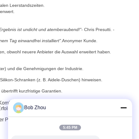
alen Leerstandszeiten.
genwert.
Ergebnis ist undicht und atemberaubend!"
- Chris Presutti. -
em Tag einwandfrei installiert".
Anonymer Kunde.
en, obwohl neuere Anbieter die Auswahl erweitert haben.
ter) und die Genehmigungen der Industrie.
Silikon-Schranken (z. B. Aidele-Duschen) hinweisen.
bertrifft kurzfristige Garantien.
Komfort und Zuverlässigkeit Priorität haben.immer die
Bob Zhou
folgsbilanz wie Bath Fitter oder Kwikfit bevorzugen.
er Partnerplattformen wie
Badefittung
und
Quikfit-
5:45 PM