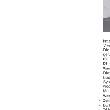
Ist
Von
Die
gef
die
bei
Was
Die
Bad
Sys
wod
Mod
Wes
Zei
Bei 
24 b