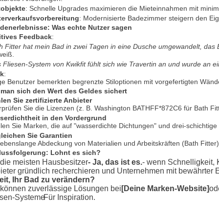
tobjekte
: Schnelle Upgrades maximieren die Mieteinnahmen mit minim
terverkaufsvorbereitung
: Modernisierte Badezimmer steigern den Ei
denerlebnisse: Was echte Nutzer sagen
itives Feedback
:
h Fitter hat mein Bad in zwei Tagen in eine Dusche umgewandelt, das 
weiß.
 Fliesen-System von Kwikfit fühlt sich wie Travertin an und wurde an ein
ik
:
ge Benutzer bemerkten begrenzte Stiloptionen mit vorgefertigten Wänd
 man sich den Wert des Geldes sichert
en Sie zertifizierte Anbieter
prüfen Sie die Lizenzen (z. B. Washington BATHFF*872C6 für Bath Fit
serdichtheit in den Vordergrund
en Sie Marken, die auf "wasserdichte Dichtungen" und drei-schichtige 
gleichen Sie Garantien
lebenslange Abdeckung von Materialien und Arbeitskräften (Bath Fitter) ü
lussfolgerung: Lohnt es sich?
 die meisten Hausbesitzer
- Ja, das ist es.
- wenn Schnelligkeit, 
ieter gründlich recherchieren und Unternehmen mit bewährter Er
eit, Ihr Bad zu verändern?
 können zuverlässige Lösungen bei
[Deine Marken-Website]
od
esen-Systeme
Für Inspiration.