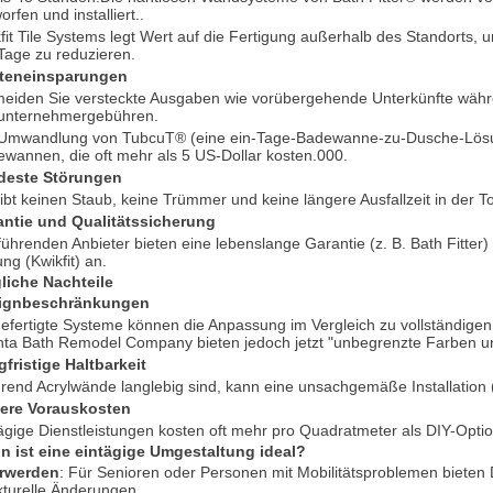
orfen und installiert..
fit Tile Systems legt Wert auf die Fertigung außerhalb des Standorts, 
Tage zu reduzieren.
teneinsparungen
eiden Sie versteckte Ausgaben wie vorübergehende Unterkünfte währ
unternehmergebühren.
Umwandlung von TubcuT® (eine ein-Tage-Badewanne-zu-Dusche-Lösung
wannen, die oft mehr als 5 US-Dollar kosten.000.
deste Störungen
ibt keinen Staub, keine Trümmer und keine längere Ausfallzeit in der Toi
antie und Qualitätssicherung
führenden Anbieter bieten eine lebenslange Garantie (z. B. Bath Fitter
ung (Kwikfit) an.
liche Nachteile
ignbeschränkungen
efertigte Systeme können die Anpassung im Vergleich zu vollständig
nta Bath Remodel Company bieten jedoch jetzt "unbegrenzte Farben un
fristige Haltbarkeit
end Acrylwände langlebig sind, kann eine unsachgemäße Installation (
ere Vorauskosten
ägige Dienstleistungen kosten oft mehr pro Quadratmeter als DIY-Option
n ist eine eintägige Umgestaltung ideal?
erwerden
: Für Senioren oder Personen mit Mobilitätsproblemen bieten
kturelle Änderungen.