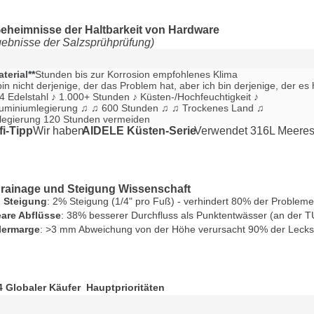
Geheimnisse der Haltbarkeit von Hardware
gebnisse der Salzsprühprüfung)
terial
**
Stunden bis zur Korrosion empfohlenes Klima

bin nicht derjenige, der das Problem hat, aber ich bin derjenige, der es h
4 Edelstahl ♪ 1.000+ Stunden ♪ Küsten-/Hochfeuchtigkeit ♪

uminiumlegierung ♫ ♫ 600 Stunden ♫ ♫ Trockenes Land ♫

legierung 120 Stunden vermeiden
fi-Tipp
Wir haben
AIDELE Küsten-Serie
Verwendet 316L Meeresst
Drainage und Steigung Wissenschaft
. Steigung
: 2% Steigung (1/4" pro Fuß) - verhindert 80% der Proble
eare Abflüsse
: 38% besserer Durchfluss als Punktentwässer (an der T
lermarge
: >3 mm Abweichung von der Höhe verursacht 90% der Lecks
 Globaler Käufer  Hauptprioritäten