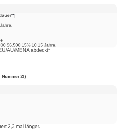
dauer
**
|  

Jahre.

e

.000 $6.500 15% 10 15 Jahre.
er EU/AU/MENA abdeckt*
n Nummer 2!)
ert 2,3 mal länger.