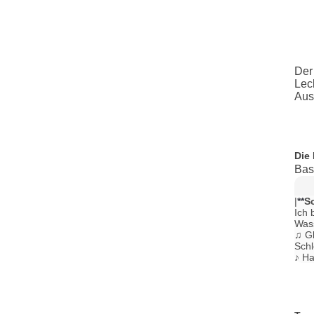
Der
Lec
Aus
Die
Bas
|
**
S
Ich 
Wass
♫ Gl
Schl
♪ Ha