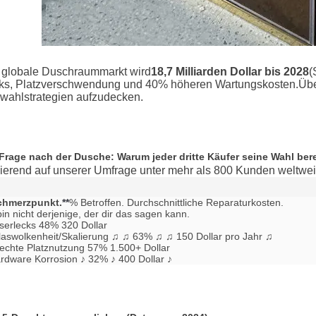
 globale Duschraummarkt wird
18,7 Milliarden Dollar bis 2028
(
ks, Platzverschwendung und 40% höheren Wartungskosten.Über
wahlstrategien aufzudecken.
 Frage nach der Dusche: Warum jeder dritte Käufer seine Wahl ber
ierend auf unserer Umfrage unter mehr als 800 Kunden weltwei
chmerzpunkt.
**
% Betroffen. Durchschnittliche Reparaturkosten.

bin nicht derjenige, der dir das sagen kann.

erlecks 48% 320 Dollar

aswolkenheit/Skalierung ♫ ♫ 63% ♫ ♫ 150 Dollar pro Jahr ♫

echte Platznutzung 57% 1.500+ Dollar

rdware Korrosion ♪ 32% ♪ 400 Dollar ♪