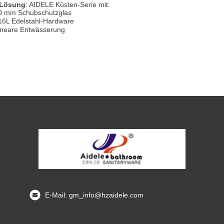
 Lösung
: AIDELE Küsten-Serie mit:
0 mm Schubschutzglas
16L Edelstahl-Hardware
ineare Entwässerung
E-Mail: gm_info@hzaidele.com