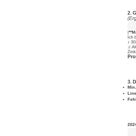
2. 
(Er
|
**
Ma
Ich 
♪ 30
♫ Al
Zink
Pro
3. 
Min
Lin
Feh
2024