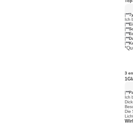
Top
|
**
T
Ich 
|
**
E
|
**
S
|
**
E
|
**
D
|
**
K
*Qu
3 e
1Gl
|
**
P
Ich 
Dick
Besc
Die 
Lich
Wir