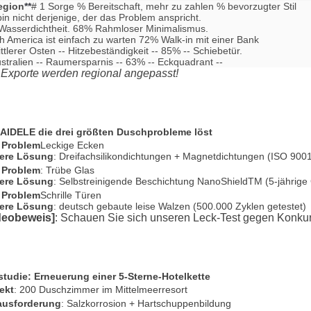
egion
**
# 1 Sorge % Bereitschaft, mehr zu zahlen % bevorzugter Stil

bin nicht derjenige, der das Problem anspricht.

Wasserdichtheit. 68% Rahmloser Minimalismus.

h America ist einfach zu warten 72% Walk-in mit einer Bank

ittlerer Osten -- Hitzebeständigkeit -- 85% -- Schiebetür.

ustralien -- Raumersparnis -- 63% -- Eckquadrant --
 Exporte werden regional angepasst!
 AIDELE die drei größten Duschprobleme löst
 Problem
Leckige Ecken
ere Lösung
: Dreifachsilikondichtungen + Magnetdichtungen (ISO 9001
 Problem
: Trübe Glas
ere Lösung
: Selbstreinigende Beschichtung NanoShieldTM (5-jährige 
 Problem
Schrille Türen
ere Lösung
: deutsch gebaute leise Walzen (500.000 Zyklen getestet)
deobeweis]
: Schauen Sie sich unseren Leck-Test gegen Konku
studie: Erneuerung einer 5-Sterne-Hotelkette
ekt
: 200 Duschzimmer im Mittelmeerresort
ausforderung
: Salzkorrosion + Hartschuppenbildung