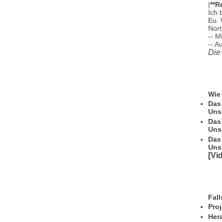
|
**
R
Ich 
Eu. 
Nort
-- M
-- A
Die
Wie
Das
Uns
Das
Uns
Das
Uns
[Vi
Fall
Proj
Her