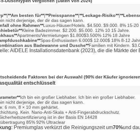
-5-Duschtypen verglichen (Daten von 2024)
yp
**
|
**
Am besten für
**
|
**
Preisspanne
**
|
**
Leckage-Risiko
**
|
**
Lebens
bin nicht derjenige, der dir das sagen kann.

infall ohne Rahmen
**
Luxus-Häuser/Hotels. $4.500. $9.000. 8% 15-20 
chiebetür
**
Kleine Badezimmer. $2.200. $5.000. 12% 10 15 Jahre.

ckhaus
**
Apartments/Vermietungen $1.800$3.500% 12% 18 Jahre

ampfduschkabine
**
Spas-Enthusiasten 6.000$ 12.000$ 18% 8-12 Jahr
ombination aus Badewanne und Dusche
**
Familien mit Kindern. $3
elle: AIDELE Installationsdatenbank (2023), die die Märkte d
ntscheidende Faktoren bei der Auswahl (90% der Käufer ignoriere
asqualität entschlüsselt
arameter
**
Ich bin ein großer Liebhaber. Ich bin ein großer Liebhaber.

bin nicht derjenige, der dir das sagen kann.

e: 6 mm, 8 × 10 mm gehärtet.

hichtung. Kein. Nano-Anti-Skala + Anti-Fingerabdruckschutz.

Sicherheitszertifizierung ist in der Basis EN 14428

tübertragung 85% 92% Ultraclear
kung
: Premiumglas verkürzt die Reinigungszeit um
70%
und dau